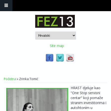
Skoči na glavni sadržaj
Site map
VI STE OVDJE
Početna
» Zrinka Tomić
HRAST djeluje kao
"One Stop servisni
centar" koji pomaže
stranim investitorima i
autohtonim u