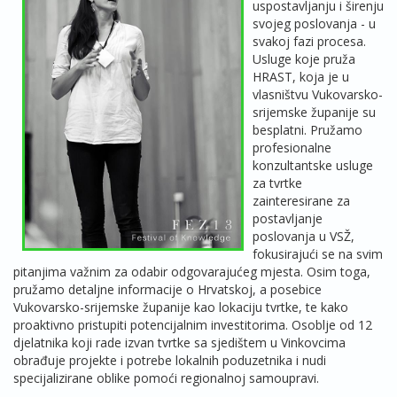
uspostavljanju i širenju
svojeg poslovanja - u
svakoj fazi procesa.
Usluge koje pruža
HRAST, koja je u
vlasništvu Vukovarsko-
srijemske županije su
besplatni. Pružamo
profesionalne
konzultantske usluge
za tvrtke
zainteresirane za
postavljanje
poslovanja u VSŽ,
fokusirajući se na svim
pitanjima važnim za odabir odgovarajućeg mjesta. Osim toga,
pružamo detaljne informacije o Hrvatskoj, a posebice
Vukovarsko-srijemske županije kao lokaciju tvrtke, te kako
proaktivno pristupiti potencijalnim investitorima. Osoblje od 12
djelatnika koji rade izvan tvrtke sa sjedištem u Vinkovcima
obrađuje projekte i potrebe lokalnih poduzetnika i nudi
specijalizirane oblike pomoći regionalnoj samoupravi.